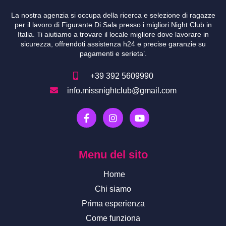
La nostra agenzia si occupa della ricerca e selezione di ragazze
per il lavoro di Figurante Di Sala presso i migliori Night Club in
Italia. Ti aiutiamo a trovare il locale migliore dove lavorare in
sicurezza, offrendoti assistenza h24 e precise garanzie su
pagamenti e serieta’.
+39 392 5609990
info.missnightclub@gmail.com
F
I
Y
a
n
o
c
s
u
e
t
t
b
a
u
Menu del sito
o
g
b
o
r
e
Home
k
a
-
m
Chi siamo
f
Prima esperienza
Come funziona