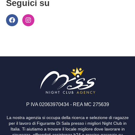
Seguici su
F
I
a
n
c
s
e
t
b
a
o
g
o
r
k
a
m
P IVA 02063970434 - REA MC 275639
La nostra agenzia si occupa della ricerca e selezione di ragazze
per il lavoro di Figurante Di Sala presso i migliori Night Club in
Italia. Ti aiutiamo a trovare il locale migliore dove lavorare in
sicurezza, offrendoti assistenza h24 e precise garanzie su