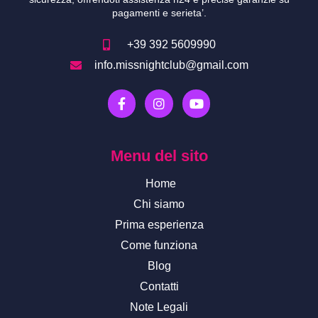
pagamenti e serieta’.
+39 392 5609990
info.missnightclub@gmail.com
F
I
Y
a
n
o
c
s
u
e
t
t
b
a
u
Menu del sito
o
g
b
o
r
e
Home
k
a
-
m
Chi siamo
f
Prima esperienza
Come funziona
Blog
Contatti
Note Legali