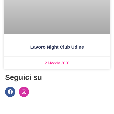
Lavoro Night Club Udine
2 Maggio 2020
Seguici su
F
I
a
n
c
s
e
t
b
a