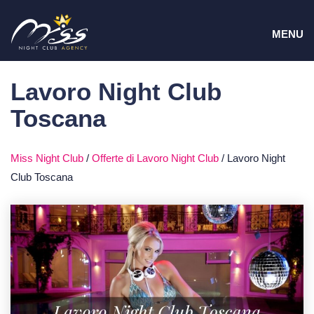
Vai
MEN
al
MENU
contenuto
Lavoro Night Club
Toscana
Miss Night Club
/
Offerte di Lavoro Night Club
/
Lavoro Night
Club Toscana