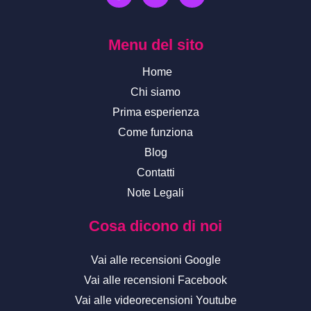
c
s
u
e
t
t
b
a
u
Menu del sito
o
g
b
o
r
e
Home
k
a
-
m
Chi siamo
f
Prima esperienza
Come funziona
Blog
Contatti
Note Legali
Cosa dicono di noi
Vai alle recensioni Google
Vai alle recensioni Facebook
Vai alle videorecensioni Youtube