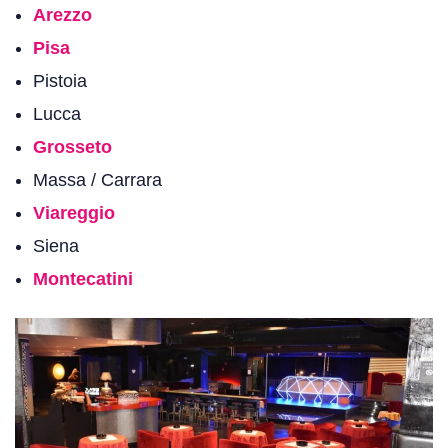
Arezzo
Pisa
Pistoia
Lucca
Grosseto
Massa / Carrara
Viareggio
Siena
Montecatini