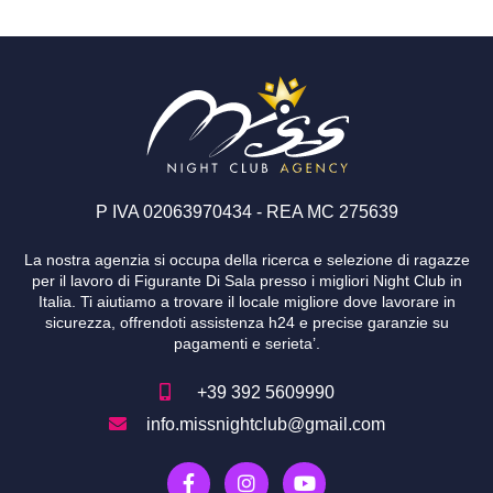
o
g
o
r
k
a
m
P IVA 02063970434 - REA MC 275639
La nostra agenzia si occupa della ricerca e selezione di ragazze
per il lavoro di Figurante Di Sala presso i migliori Night Club in
Italia. Ti aiutiamo a trovare il locale migliore dove lavorare in
sicurezza, offrendoti assistenza h24 e precise garanzie su
pagamenti e serieta’.
+39 392 5609990
info.missnightclub@gmail.com
F
I
Y
a
n
o