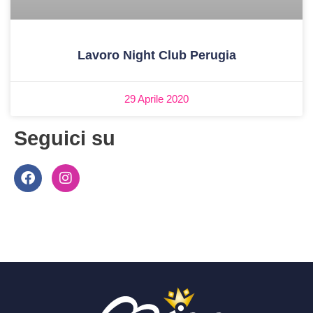
Lavoro Night Club Perugia
29 Aprile 2020
Seguici su
F
I
a
n
c
s
e
t
b
a
o
g
o
r
k
a
m