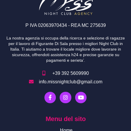
P IVA 02063970434 - REA MC 275639
La nostra agenzia si occupa della ricerca e selezione di ragazze
per il lavoro di Figurante Di Sala presso i migliori Night Club in
Italia. Ti aiutiamo a trovare il locale migliore dove lavorare in
sicurezza, offrendoti assistenza h24 e precise garanzie su
pagamenti e serieta’.
+39 392 5609990
info.missnightclub@gmail.com
F
I
Y
a
n
o
c
s
u
e
t
t
b
a
u
Menu del sito
o
g
b
o
r
e
Home
k
a