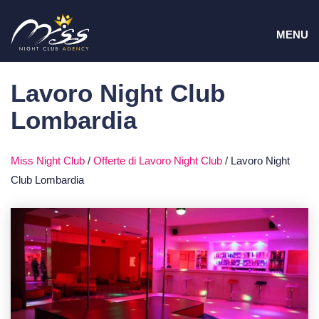
Vai
MEN
al
MENU
contenuto
Lavoro Night Club
Lombardia
Miss Night Club
/
Offerte di Lavoro Night Club
/
Lavoro Night
Club Lombardia